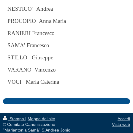
NESTICO’ Andrea
PROCOPIO
Anna Maria
RANIERI
Francesco
SAMA’
Francesco
STILLO Giuseppe
VARANO Vincenzo
VOCI
Maria Caterina
Stampa
|
Mappa del sito
Accedi
© Comitato Canonizzazione
Vista web
"Mariantonia Samà" S.Andrea Jonio