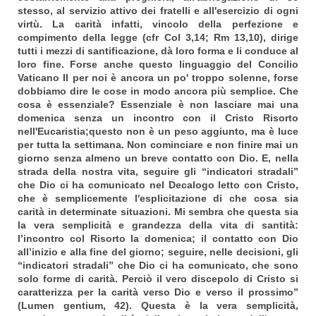
stesso, al servizio attivo dei fratelli e all'esercizio di ogni
virtù. La carità infatti, vincolo della perfezione e
compimento della legge (cfr Col 3,14; Rm 13,10), dirige
tutti i mezzi di santificazione, dà loro forma e li conduce al
loro fine. Forse anche questo linguaggio del Concilio
Vaticano II per noi è ancora un po' troppo solenne, forse
dobbiamo dire le cose
in modo ancora più semplice. Che
cosa è essenziale? Essenziale è non lasciare mai una
domenica senza un incontro con il Cristo Risorto
nell'Eucaristia;questo non è un peso aggiunto, ma è luce
per tutta la settimana. Non cominciare e non finire mai un
giorno senza almeno un breve contatto con Dio. E, nella
strada della nostra vita, seguire gli “indicatori stradali”
che Dio ci ha comunicato nel Decalogo letto con Cristo,
che è semplicemente l'esplicitazione di che cosa sia
carità in determinate situazioni. Mi sembra che questa sia
la vera semplicità e grandezza della vita di santità:
l’incontro col Risorto la domenica; il contatto con Dio
all’inizio e alla fine del giorno; seguire, nelle decisioni, gli
“indicatori stradali” che Dio ci ha comunicato, che sono
solo forme di carità. Perciò il vero discepolo di Cristo si
caratterizza per la carità verso Dio e verso il prossimo”
(Lumen gentium, 42). Questa è la vera semplicità,