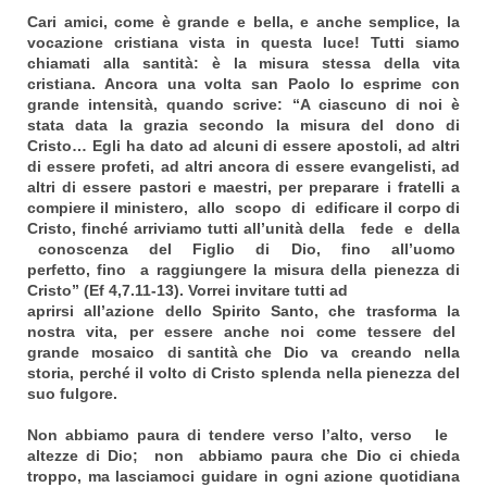
Cari amici, come è grande e bella, e anche semplice, la
vocazione cristiana vista in questa luce! Tutti siamo
chiamati alla santità: è la misura stessa della vita
cristiana. Ancora una volta san Paolo lo esprime con
grande intensità, quando scrive: “A ciascuno di noi è
stata data la grazia secondo la misura del dono di
Cristo… Egli ha dato ad alcuni di essere apostoli, ad altri
di essere profeti, ad altri ancora di essere evangelisti, ad
altri di essere pastori e maestri, per preparare i fratelli a
compiere il ministero, allo scopo di edificare il corpo di
Cristo, finché arriviamo tutti all’unità della fede e della
conoscenza del Figlio di Dio, fino all’uomo
perfetto, fino a raggiungere la misura della pienezza di
Cristo” (Ef 4,7.11-13). Vorrei invitare tutti ad
aprirsi all’azione dello Spirito Santo, che trasforma la
nostra vita, per
essere anche noi come tessere del
grande mosaico di santità che Dio va creando nella
storia, perché il volto di Cristo splenda nella pienezza del
suo fulgore.
Non abbiamo paura di tendere verso l’alto, verso le
altezze di Dio; non abbiamo paura che Dio ci chieda
troppo, ma lasciamoci guidare in ogni azione quotidiana