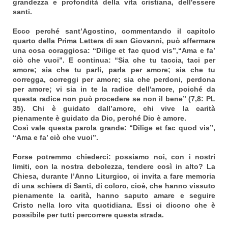
grandezza e profondità della vita cristiana, dell'essere
santi.
Ecco perché sant’Agostino, commentando il capitolo
quarto della Prima Lettera di san Giovanni, può affermare
una cosa coraggiosa: “Dilige et fac quod vis”,“Ama e fa’
ciò che vuoi”. E continua: “Sia che tu taccia, taci per
amore; sia che tu parli, parla per amore; sia che tu
corregga, correggi per amore; sia che perdoni, perdona
per amore; vi sia in te la radice dell'amore, poiché da
questa radice non può procedere se non il bene” (7,8: PL
35). Chi è guidato dall’amore, chi vive la carità
pienamente è guidato da Dio, perché Dio è amore.
Così vale questa parola grande: “Dilige et fac quod vis”,
“Ama e fa’ ciò che vuoi”.
Forse potremmo chiederci: possiamo noi, con i nostri
limiti, con la nostra debolezza, tendere così in alto? La
Chiesa, durante l’Anno Liturgico, ci invita a fare memoria
di una schiera di Santi, di coloro, cioè, che hanno vissuto
pienamente la carità, hanno saputo amare e seguire
Cristo nella loro vita quotidiana. Essi ci dicono che è
possibile per tutti percorrere questa strada.