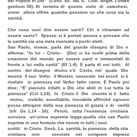
del Popolo di Dio” (Conc. Ec. Vat. II, Cost. dogm. Lumen
gentium 50). Al termine di questo ciclo di catechesi,
vorrei allora offrire qualche pensiero su che cosa sia la
santità.
Che cosa vuol dire essere santi? Chi è chiamato ad
essere santo?
Spesso si è portati ancora a pensare che
la santità sia una meta riservata a pochi eletti.
San Paolo, invece, parla del grande disegno di Dio e
afferma: “In lui
– Cristo– (Dio) ci ha scelti prima della
creazione del mondo per essere santi e immacolati di
fronte a lui nella carità” (Ef 1,4). E parla di noi tutti. Al
centro del disegno divino c’è Cristo, nel quale Dio
mostra il suo Volto: il Mistero nascosto nei secoli si è
rivelato in pienezza nel Verbo fatto carne. E Paolo poi
dice: “E’ piaciuto infatti a Dio che abiti in Lui tutta la
pienezza” (Col 1,19). In Cristo il Dio vivente si è fatto
vicino, visibile, ascoltabile, toccabile affinché ognuno
possa attingere dalla sua pienezza di grazia e di verità
(cfr Gv 1,14 - 16). Perciò, tutta l’esistenza cristiana
conosce un’unica suprema legge,quella che san Paolo
esprime in una formula che ricorre in tutti i suoi
scritti: in Cristo Gesù. La santità, la pienezza della vita
cristiana non consiste nel compiere imprese