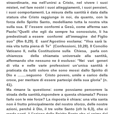
straordinarie, ma nell’unirsi a Cristo, nel vivere i suoi
misteri, nel fare nostri i suoi atteggiamenti, i suoi pensieri,
i suoi comportamenti. La misura della santità è data dalla
statura che Cristo raggiunge in noi, da quanto, con la
forza dello Spirito Santo, modelliamo tutta la nostra vita
sulla sua. E’ l’essere conformi a Gesù, come afferma san
Paolo:“Quelli che egli da sempre ha conosciuto, li ha
predestinati a essere conformi all’immagine del Figlio
suo” (Rm 8,29). E sant’Agostino esclama: “Viva sarà la
mia vita tutta piena di Te” (Confessioni, 10,28). Il Concilio
Vaticano II, nella Costituzione sulla Chiesa, parla con
chiarezza della chiamata universale alla santità,
affermando che nessuno ne è escluso: “Nei vari generi
di vita e nelle varie professioni un’unica santità è
praticata da tutti coloro che sono
mossi dallo Spirito di
Dio e ….....seguono Cristo povero, umile e carico della
croce, per meritare di essere partecipi della sua gloria” (n.
41).
Ma rimane la questione: come possiamo percorrere la
strada della santità,rispondere a questa chiamata? Posso
farlo con le mie forze? La risposta è chiara: una vita santa
non è frutto principalmente del nostro sforzo, delle nostre
azioni, perché è Dio, il tre volte Santo (cfr Is 6,3), che ci
rende santi, è l’azione dello Spirito Santo che ci anima dal