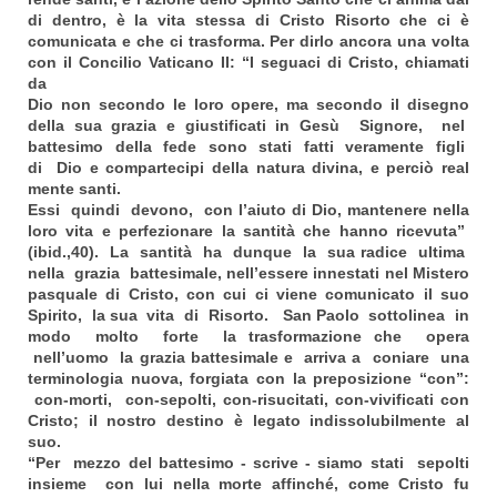
di dentro, è la vita
stessa di Cristo Risorto che ci è
comunicata e che ci trasforma. Per dirlo ancora una volta
con il Concilio Vaticano II: “I seguaci di Cristo, chiamati
da
Dio non secondo le loro opere, ma secondo il disegno
della sua grazia e giustificati in Gesù Signore, nel
battesimo della fede sono stati fatti veramente figli
di Dio e compartecipi della natura divina, e perciò real
mente santi.
Essi quindi devono, con l’aiuto di Dio, mantenere nella
loro vita e perfezionare la santità che hanno ricevuta”
(ibid.,40). La santità ha dunque la sua radice ultima
nella grazia battesimale, nell’essere innestati nel Mistero
pasquale di Cristo, con cui ci viene comunicato il suo
Spirito, la sua vita di Risorto. San Paolo sottolinea in
modo molto forte la trasformazione che opera
nell’uomo la grazia battesimale e arriva a coniare una
terminologia nuova, forgiata con la preposizione “con”:
con-morti, con-sepolti, con-risucitati, con-vivificati con
Cristo; il nostro destino è legato indissolubilmente al
suo.
“Per mezzo del battesimo - scrive - siamo stati sepolti
insieme con lui nella morte affinché, come Cristo fu