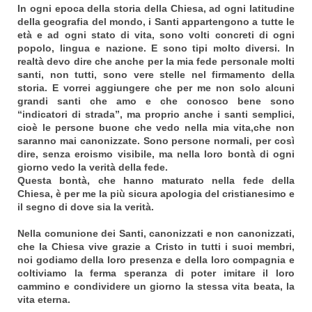
In ogni epoca della storia della Chiesa, ad ogni latitudine
della geografia del mondo, i Santi appartengono a tutte le
età e ad ogni stato di vita, sono volti concreti di ogni
popolo, lingua e nazione. E sono tipi molto diversi. In
realtà devo dire che anche per la mia fede personale molti
santi, non tutti, sono vere stelle nel firmamento della
storia. E vorrei aggiungere che per me non solo alcuni
grandi santi che amo e che conosco bene sono
“indicatori di strada”, ma
proprio anche i santi semplici,
cioè le persone buone che vedo nella mia vita,che non
saranno mai canonizzate. Sono persone normali, per così
dire, senza eroismo visibile, ma nella loro bontà di ogni
giorno vedo la verità della fede.
Questa bontà, che hanno maturato nella fede della
Chiesa, è per me la più sicura apologia del cristianesimo e
il segno di dove sia la verità.
Nella comunione dei Santi, canonizzati e non canonizzati,
che la Chiesa vive grazie a Cristo in tutti i suoi membri,
noi godiamo della loro presenza e della loro compagnia e
coltiviamo la ferma speranza di poter imitare il loro
cammino e condividere un giorno la stessa vita beata, la
vita eterna.