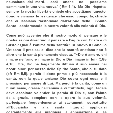
risuscitato dai morti… così anche noi possiamo
camminare in una vita nuova” ( Rm 6,4). Ma Dio rispetta
sempre la nostra libertà e chiede che accettiamo questo
dono e viviamo le esigenze che esso comporta, chiede
che ci lasciamo trasformare dall’azione dello Spirito
Santo, conformando la nostra volontà alla volontà di Dio.
Come può avvenire che il nostro modo di pensare e le
nostre azioni diventino il pensare e l’agire con Cristo e di
Cristo? Qual è l’anima della santità? Di nuovo il Concilio
Vaticano II precisa; ci dice che la santità cristiana non è
altro che la carità pienamente vissuta. “«Dio è amore; chi
rimane nell'amore rimane in Dio e Dio rimane in lui» (1Gv
4,16). Ora, Dio ha largamente diffuso il suo amore nei
nostri cuori per mezzo dello Spirito Santo, che ci fu dato
(cfr Rm 5,5); perciò il dono primo e più necessario è la
carità, con la quale amiamo Dio sopra ogni cosa e il
prossimo per amore di Lui. Ma perché la carità, come un
buon seme, cresca nell’anima e vi fruttifichi, ogni fedele
deve ascoltare volentieri la parola di Dio e, con l'aiuto
della grazia, compiere con le opere la sua volontà,
partecipare frequentemente ai sacramenti, soprattutto
all'Eucaristia e alla santa liturgia; applicarsi
costantemente alla preghiera,
all'abnegazione di se